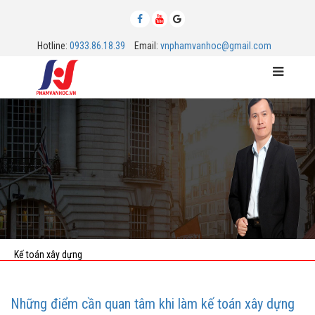
Hotline:
0933.86.18.39
Email:
vnphamvanhoc@gmail.com
MENU
Kế toán xây dựng
Những điểm cần quan tâm khi làm kế toán xây dựng