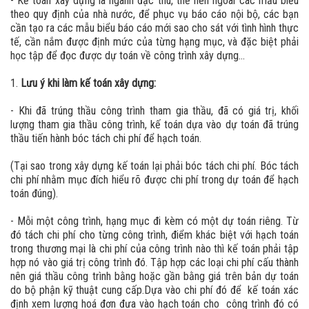
- Kế toán xây dựng là ngành đặc thù, thế nên ngoài các mẫu biểu
theo quy định của nhà nước, để phục vụ báo cáo nội bộ, các bạn
cần tạo ra các mẫu biểu báo cáo mới sao cho sát với tình hình thực
tế, cần nắm được định mức của từng hạng mục, và đặc biệt phải
học tập để đọc được dự toán về công trình xây dựng…
1.
Lưu ý khi làm kế toán xây dựng:
- Khi đã trúng thầu công trình tham gia thầu, đã có giá trị, khối
lượng tham gia thầu công trình, kế toán dựa vào dự toán đã trúng
thầu tiến hành bóc tách chi phí để hạch toán.
(Tại sao trong xây dựng kế toán lại phải bóc tách chi phí. Bóc tách
chi phí nhằm mục đích hiểu rõ được chi phí trong dự toán để hạch
toán đúng).
- Mỗi một công trình, hạng mục đi kèm có một dự toán riêng. Từ
đó tách chi phí cho từng công trình, điểm khác biệt với hạch toán
trong thương mại là chi phí của công trình nào thì kế toán phải tập
hợp nó vào giá trị công trình đó. Tập hợp các loại chi phí cấu thành
nên giá thầu công trình bằng hoặc gần bằng giá trên bản dự toán
do bộ phận kỹ thuật cung cấp.Dựa vào chi phí đó để kế toán xác
định xem lượng hoá đơn đưa vào hạch toán cho công trình đó có