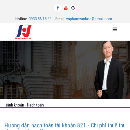
Hotline:
0933.86.18.39
Email:
vnphamvanhoc@gmail.com
MENU
Định khoản - Hạch toán
Hướng dẫn hạch toán tài khoản 821 - Chi phí thuế thu