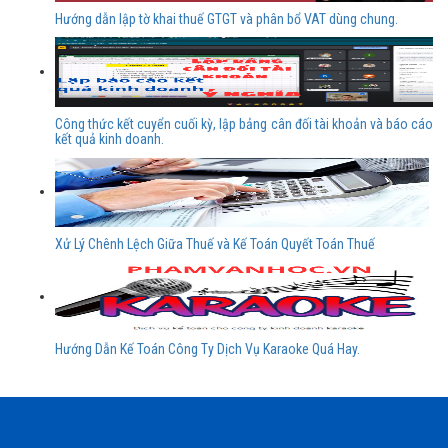
Hướng dẫn lập tờ khai thuế GTGT và phân bổ VAT dùng chung.
Công thức kết cuyển cuối kỳ, lập bảng cân đối tài khoản và báo cáo
kết quả kinh doanh.
Xử Lý Chênh Lệch Giữa Thuế và Kế Toán Quyết Toán Thuế
Hướng Dẫn Kế Toán Công Ty Dịch Vụ Karaoke Quá Hay.